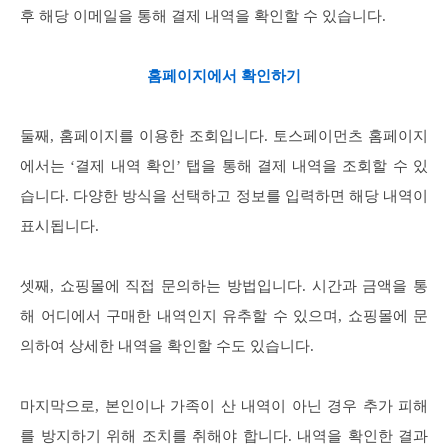
후 해당 이메일을 통해 결제 내역을 확인할 수 있습니다.
홈페이지에서 확인하기
둘째, 홈페이지를 이용한 조회입니다. 토스페이먼츠 홈페이지
에서는 ‘결제 내역 확인’ 탭을 통해 결제 내역을 조회할 수 있
습니다. 다양한 방식을 선택하고 정보를 입력하면 해당 내역이
표시됩니다.
셋째, 쇼핑몰에 직접 문의하는 방법입니다. 시간과 금액을 통
해 어디에서 구매한 내역인지 유추할 수 있으며, 쇼핑몰에 문
의하여 상세한 내역을 확인할 수도 있습니다.
마지막으로, 본인이나 가족이 산 내역이 아닌 경우 추가 피해
를 방지하기 위해 조치를 취해야 합니다. 내역을 확인한 결과