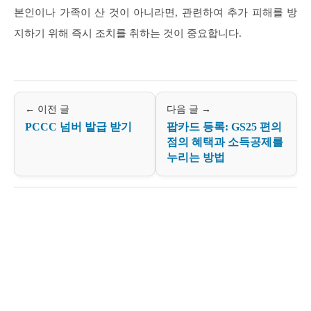
본인이나 가족이 산 것이 아니라면, 관련하여 추가 피해를 방
지하기 위해 즉시 조치를 취하는 것이 중요합니다.
← 이전 글
다음 글 →
PCCC 넘버 발급 받기
팝카드 등록: GS25 편의
점의 혜택과 소득공제를
누리는 방법