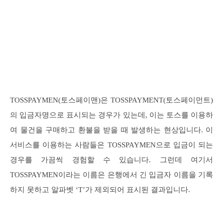
TOSSPAYMEN(토스페이맨)은 TOSSPAYMENT(토스페이먼트)
의 입금자명으로 표시되는 경우가 있는데, 이는 토스를 이용하
여 물건을 구매하고 환불을 받을 때 발생하는 현상입니다. 이
서비스를 이용하는 사람들은 TOSSPAYMEN으로 입금이 되는
경우를 가끔씩 경험할 수 있습니다. 그런데 여기서
TOSSPAYMEN이라는 이름은 은행에서 긴 입금자 이름을 기록
하지 못하고 알파벳 ‘T’가 제외되어 표시된 결과입니다.