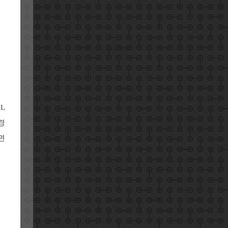
L
경
면