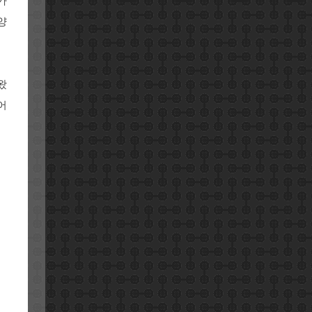
가
양
왔
어