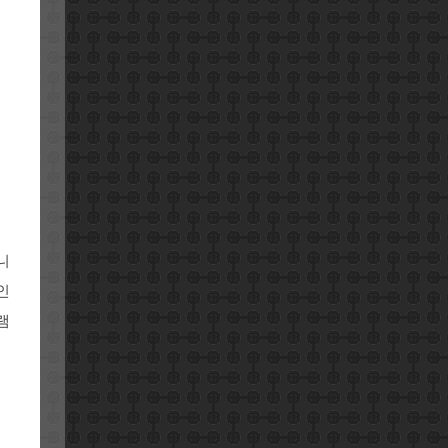
니
인
램