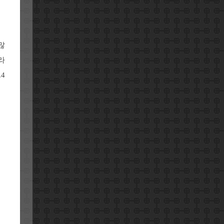
많
라
4