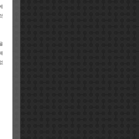
에
것
을
해
없