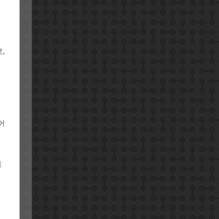
,
어
니