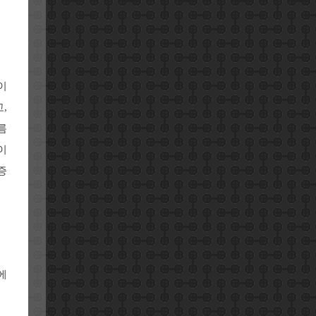
이
,
름
이
증
에