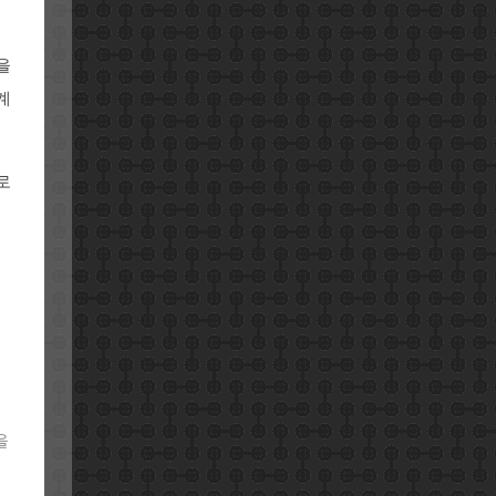
을
계
로
을
을