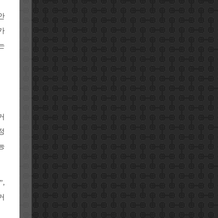
안
가
는
 거
정
능
,
거