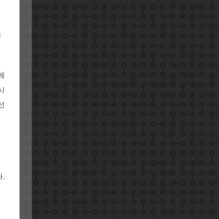
습
레
시
선
.