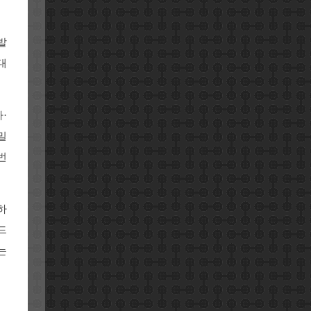
발
대
·
밀
번
하
드
는