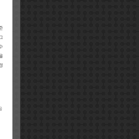
준
그
수
을
경
을