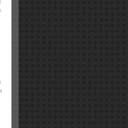
이
.
합
제