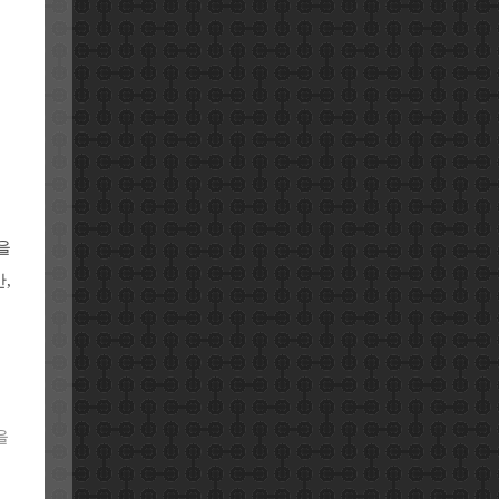
을
,
을