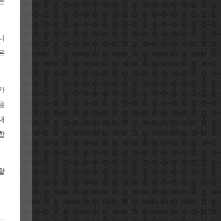
는
니
은
가
용
내
합
활