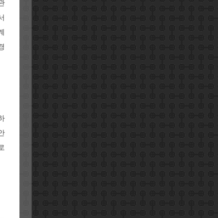
관
서
계
경
하
안
로