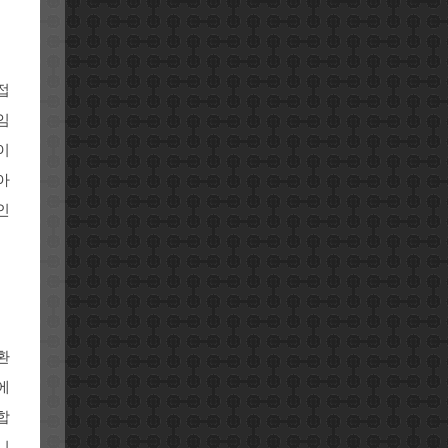
접
임
이
아
인
환
에
합
니