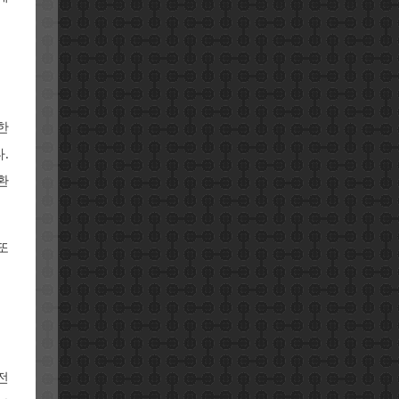
한
.
환
또
전