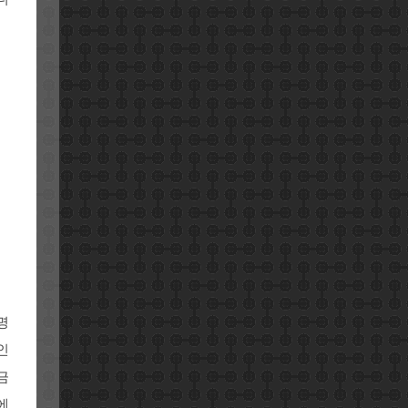
명
인
금
에