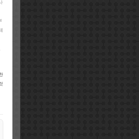
사
부
체
므
한
것