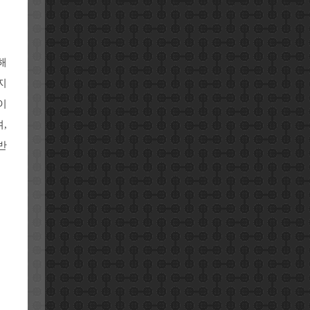
해
지
이
,
반