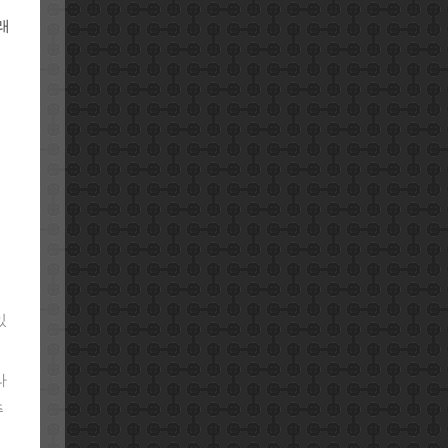
래
있
라
주