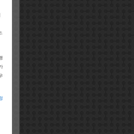
서
초
행
가
우
정