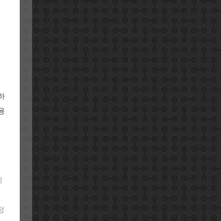
하
융
리
정