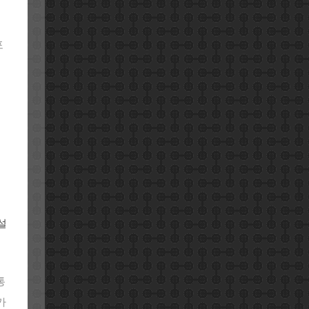
포
설
통
가