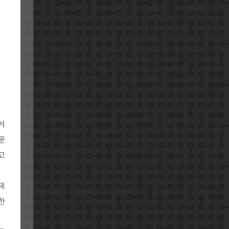
겨
문
고
제
한