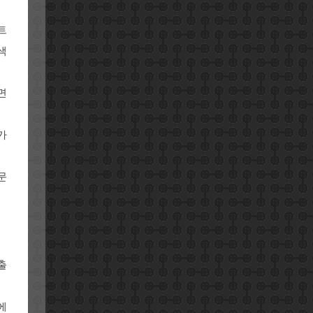
트
색
면
가
문
출
에