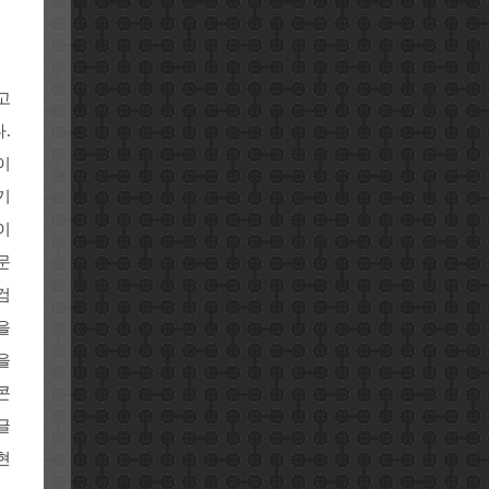
고
.
이
기
이
문
검
을
을
콘
글
현