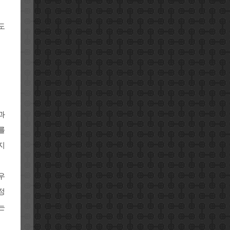
도
황과
를
지
우
정
는