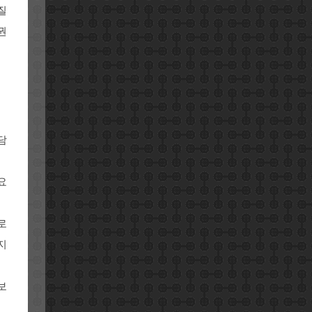
질
권
담
요
로
지
보