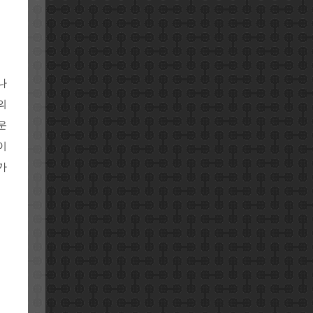
나
의
운
이
가