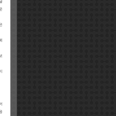
글
운
은
뢰
보
이
어
응