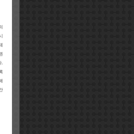
의
시
체
권
.
록
해
안