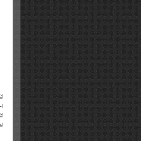
증
접
니
절
절