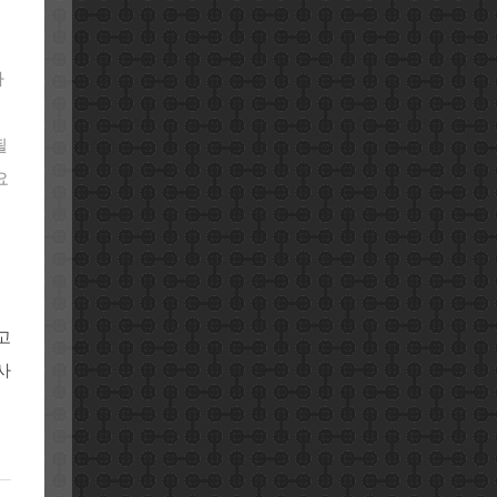
가
될
요
고
사