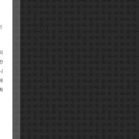
이
벤
의
한
니
해
확
청