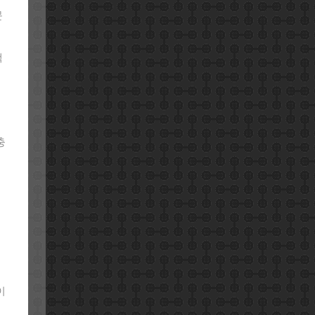
문
액
충
이