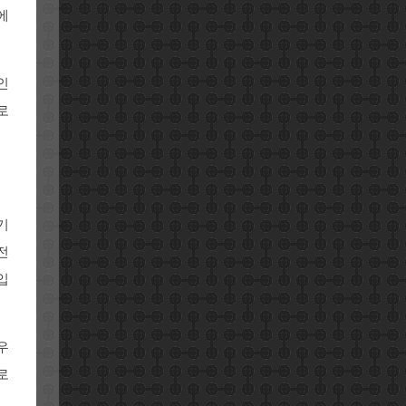
에
인
로
기
전
입
우
로