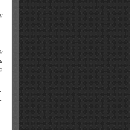
할
할
상
경
지
니