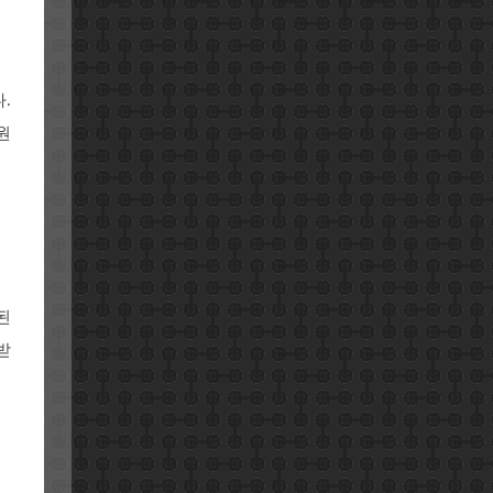
.
원
된
받