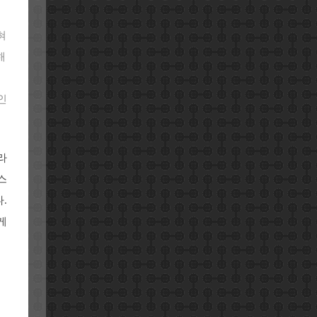
혀
해
인
라
스
.
게