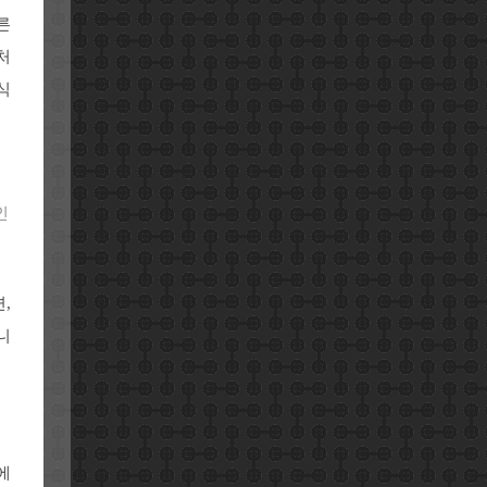
른
처
식
인
,
니
에