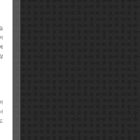
습
어
에
않
머
서
도