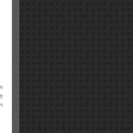
처
한
가