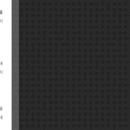
률
이
대
미
용
대