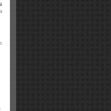
을
과
는
능