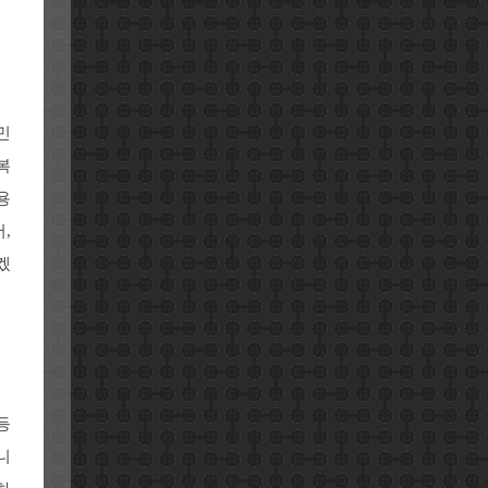
민
복
용
,
겠
등
니