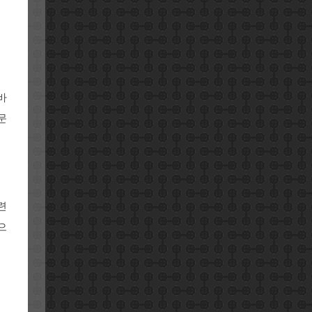
바
문
련
으