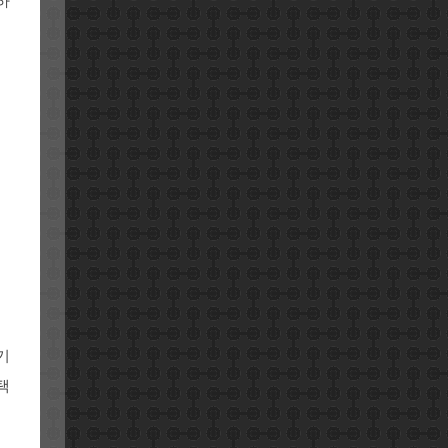
하
기
택