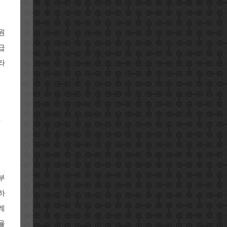
원
급
라
자
부
하
계
율