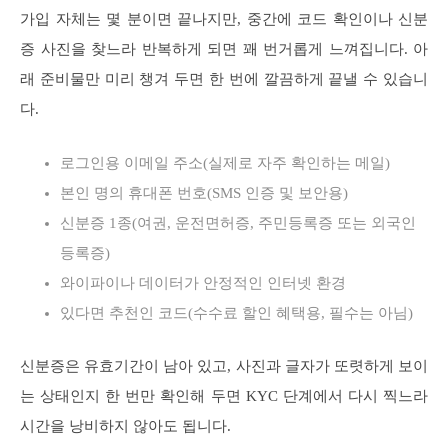
가입 자체는 몇 분이면 끝나지만, 중간에 코드 확인이나 신분
증 사진을 찾느라 반복하게 되면 꽤 번거롭게 느껴집니다. 아
래 준비물만 미리 챙겨 두면 한 번에 깔끔하게 끝낼 수 있습니
다.
로그인용 이메일 주소(실제로 자주 확인하는 메일)
본인 명의 휴대폰 번호(SMS 인증 및 보안용)
신분증 1종(여권, 운전면허증, 주민등록증 또는 외국인
등록증)
와이파이나 데이터가 안정적인 인터넷 환경
있다면 추천인 코드(수수료 할인 혜택용, 필수는 아님)
신분증은 유효기간이 남아 있고, 사진과 글자가 또렷하게 보이
는 상태인지 한 번만 확인해 두면 KYC 단계에서 다시 찍느라
시간을 낭비하지 않아도 됩니다.