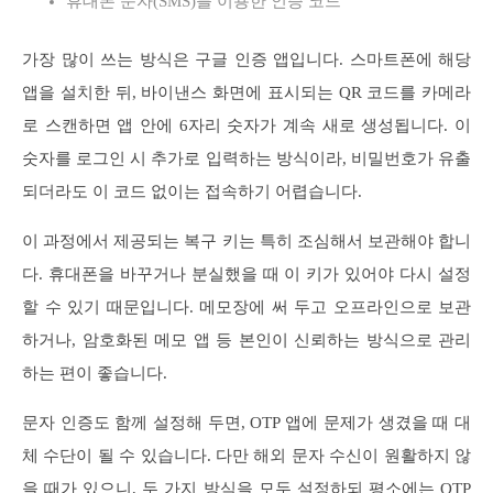
휴대폰 문자(SMS)를 이용한 인증 코드
가장 많이 쓰는 방식은 구글 인증 앱입니다. 스마트폰에 해당
앱을 설치한 뒤, 바이낸스 화면에 표시되는 QR 코드를 카메라
로 스캔하면 앱 안에 6자리 숫자가 계속 새로 생성됩니다. 이
숫자를 로그인 시 추가로 입력하는 방식이라, 비밀번호가 유출
되더라도 이 코드 없이는 접속하기 어렵습니다.
이 과정에서 제공되는 복구 키는 특히 조심해서 보관해야 합니
다. 휴대폰을 바꾸거나 분실했을 때 이 키가 있어야 다시 설정
할 수 있기 때문입니다. 메모장에 써 두고 오프라인으로 보관
하거나, 암호화된 메모 앱 등 본인이 신뢰하는 방식으로 관리
하는 편이 좋습니다.
문자 인증도 함께 설정해 두면, OTP 앱에 문제가 생겼을 때 대
체 수단이 될 수 있습니다. 다만 해외 문자 수신이 원활하지 않
을 때가 있으니, 두 가지 방식을 모두 설정하되 평소에는 OTP