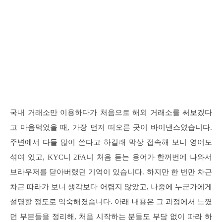
국내 거래소만 이용하다가 처음으로 해외 거래소를 써보겠다
고 마음먹었을 때, 가장 먼저 떠오른 곳이 바이낸스였습니다.
주변에서 다들 많이 쓴다고 하길래 막상 접속해 보니 영어도
섞여 있고, KYC니 2FA니 처음 듣는 용어가 한꺼번에 나와서
브라우저를 닫아버렸던 기억이 있습니다. 하지만 한 번만 차근
차근 따라가 보니 생각보다 어렵지 않았고, 나중에 누군가에게
설명할 정도로 익숙해졌습니다. 아래 내용은 그 과정에서 느꼈
던 부분들을 정리해, 처음 시작하는 분들도 부담 없이 따라 하