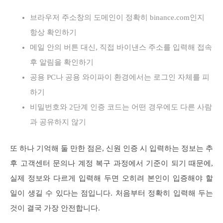
브라우저 주소창의 도메인이 정확히 binance.com인지
항상 확인하기
메일 안의 버튼 대신, 직접 바이낸스 주소를 입력해 접속
후 알림을 확인하기
공용 PC나 공용 와이파이 환경에서는 로그인 자체를 피
하기
비밀번호와 2단계 인증 코드는 어떤 경우에도 다른 사람
과 공유하지 않기
또 하나 기억해 둘 만한 점은, 신원 인증 시 입력하는 정보는 추
후 고객센터 문의나 계정 복구 과정에서 기준이 되기 때문에,
실제 정보와 다르게 입력해 두면 오히려 본인이 입증해야 할
일이 생길 수 있다는 점입니다. 처음부터 정확히 입력해 두는
것이 결국 가장 안전합니다.