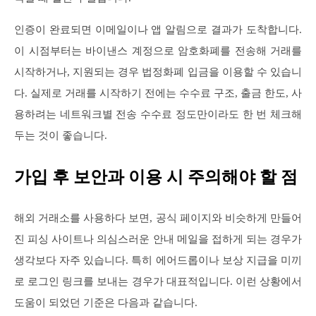
인증이 완료되면 이메일이나 앱 알림으로 결과가 도착합니다.
이 시점부터는 바이낸스 계정으로 암호화폐를 전송해 거래를
시작하거나, 지원되는 경우 법정화폐 입금을 이용할 수 있습니
다. 실제로 거래를 시작하기 전에는 수수료 구조, 출금 한도, 사
용하려는 네트워크별 전송 수수료 정도만이라도 한 번 체크해
두는 것이 좋습니다.
가입 후 보안과 이용 시 주의해야 할 점
해외 거래소를 사용하다 보면, 공식 페이지와 비슷하게 만들어
진 피싱 사이트나 의심스러운 안내 메일을 접하게 되는 경우가
생각보다 자주 있습니다. 특히 에어드롭이나 보상 지급을 미끼
로 로그인 링크를 보내는 경우가 대표적입니다. 이런 상황에서
도움이 되었던 기준은 다음과 같습니다.