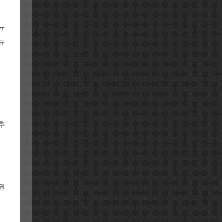
뉴
뉴
추
권