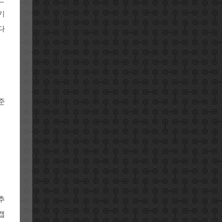
기
다
준
추
캡