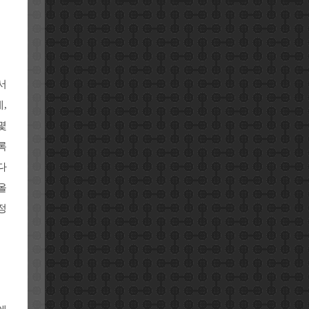
서
,
몇
록
다
올
정