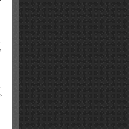
제
지
이
더