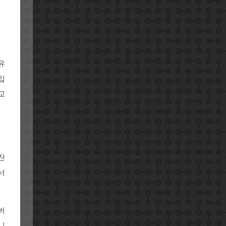
유
입
교
잔
서
버
니