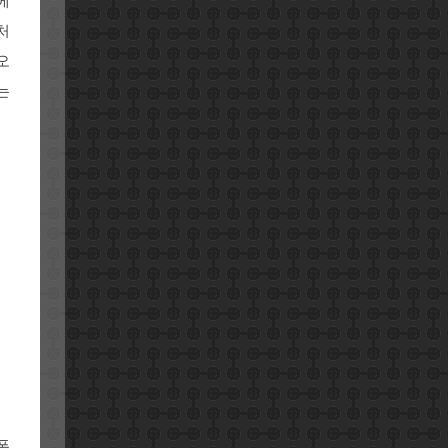
에
처
오
는
폰