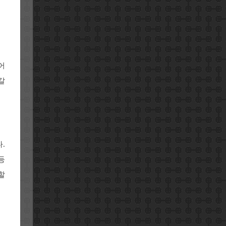
어
갈
.
등
할