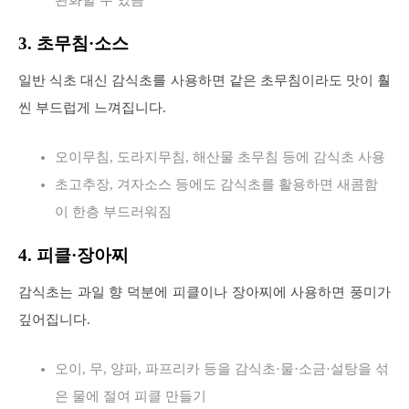
완화할 수 있음
3. 초무침·소스
일반 식초 대신 감식초를 사용하면 같은 초무침이라도 맛이 훨
씬 부드럽게 느껴집니다.
오이무침, 도라지무침, 해산물 초무침 등에 감식초 사용
초고추장, 겨자소스 등에도 감식초를 활용하면 새콤함
이 한층 부드러워짐
4. 피클·장아찌
감식초는 과일 향 덕분에 피클이나 장아찌에 사용하면 풍미가
깊어집니다.
오이, 무, 양파, 파프리카 등을 감식초·물·소금·설탕을 섞
은 물에 절여 피클 만들기