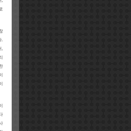
,
로
참
.
,
리
한
이
이
이
다
사