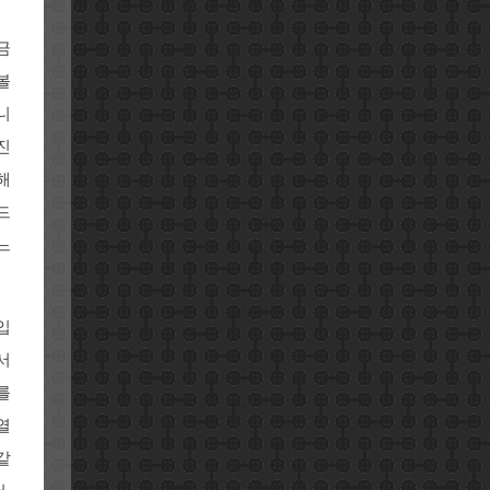
금
볼
니
진
해
드
느
입
서
를
열
같