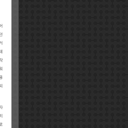
어
던
거
체
작
워
용
되
자
히
로