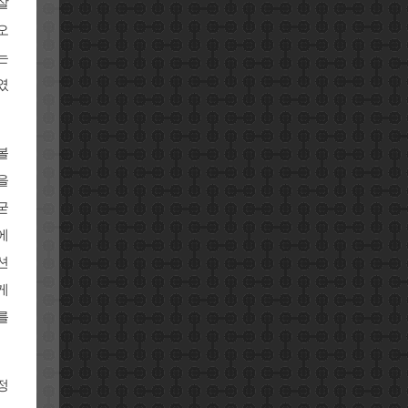
잘
오
는
였
볼
을
굳
에
션
게
를
정