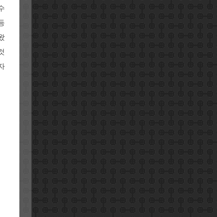
수
등
왔
것
자