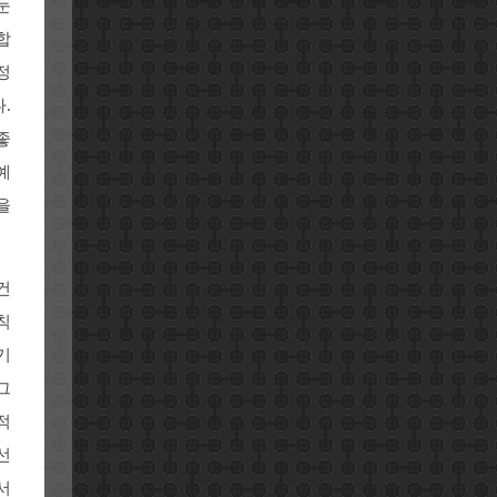
눈
합
정
.
좋
예
을
건
칙
기
그
적
선
서