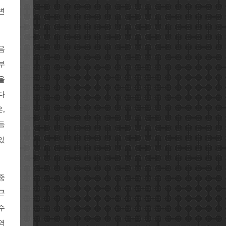
변
음
부
을
다
,
들
있
중
근
수
역