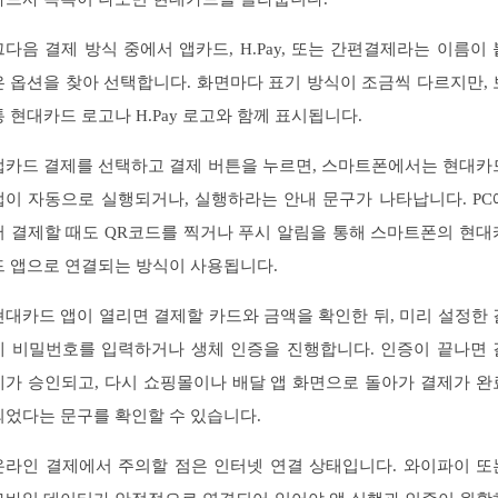
그다음 결제 방식 중에서 앱카드, H.Pay, 또는 간편결제라는 이름이 
은 옵션을 찾아 선택합니다. 화면마다 표기 방식이 조금씩 다르지만, 
통 현대카드 로고나 H.Pay 로고와 함께 표시됩니다.
앱카드 결제를 선택하고 결제 버튼을 누르면, 스마트폰에서는 현대카
앱이 자동으로 실행되거나, 실행하라는 안내 문구가 나타납니다. PC
서 결제할 때도 QR코드를 찍거나 푸시 알림을 통해 스마트폰의 현대
드 앱으로 연결되는 방식이 사용됩니다.
현대카드 앱이 열리면 결제할 카드와 금액을 확인한 뒤, 미리 설정한 
제 비밀번호를 입력하거나 생체 인증을 진행합니다. 인증이 끝나면 
제가 승인되고, 다시 쇼핑몰이나 배달 앱 화면으로 돌아가 결제가 완
되었다는 문구를 확인할 수 있습니다.
온라인 결제에서 주의할 점은 인터넷 연결 상태입니다. 와이파이 또