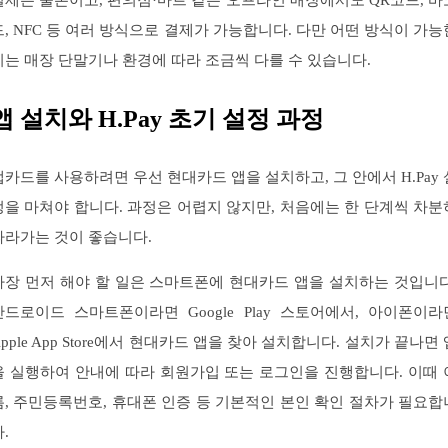
드, NFC 등 여러 방식으로 결제가 가능합니다. 다만 어떤 방식이 가능
지는 매장 단말기나 환경에 따라 조금씩 다를 수 있습니다.
앱 설치와 H.Pay 초기 설정 과정
앱카드를 사용하려면 우선 현대카드 앱을 설치하고, 그 안에서 H.Pay 
정을 마쳐야 합니다. 과정은 어렵지 않지만, 처음에는 한 단계씩 차분
따라가는 것이 좋습니다.
가장 먼저 해야 할 일은 스마트폰에 현대카드 앱을 설치하는 것입니다
안드로이드 스마트폰이라면 Google Play 스토어에서, 아이폰이라
Apple App Store에서 현대카드 앱을 찾아 설치합니다. 설치가 끝나면 
을 실행하여 안내에 따라 회원가입 또는 로그인을 진행합니다. 이때 
름, 주민등록번호, 휴대폰 인증 등 기본적인 본인 확인 절차가 필요합
.