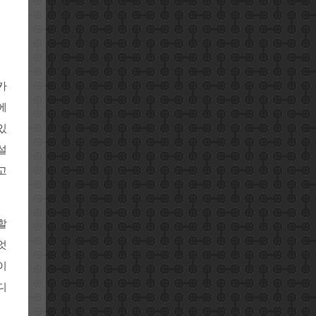
카
에
있
설
고
할
엇
이
디