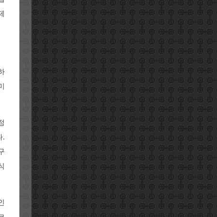
제
하
미
정
.
구
식
인
코