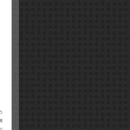
스
록
입