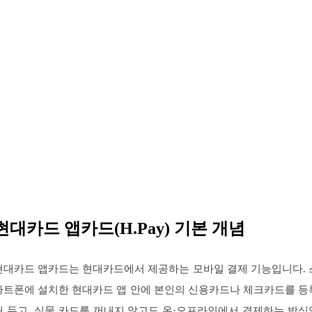
현대카드 앱카드(H.Pay) 기본 개념
현대카드 앱카드는 현대카드에서 제공하는 모바일 결제 기능입니다. 
마트폰에 설치한 현대카드 앱 안에 본인의 신용카드나 체크카드를 등
해 두고, 실물 카드를 꺼내지 않고도 온·오프라인에서 결제하는 방식