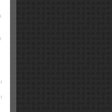
.
시
니
)