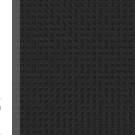
.
면
인
다