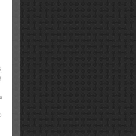
를
인
들
.