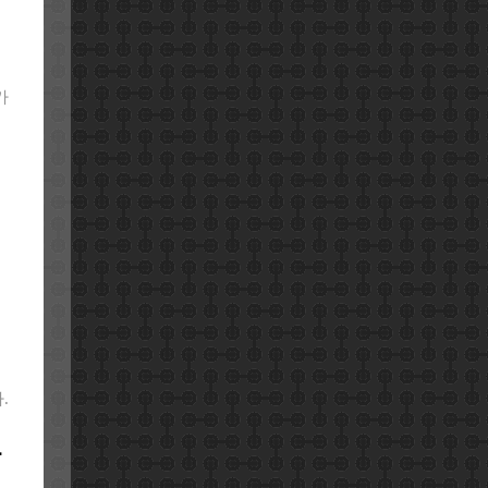
가
.
다