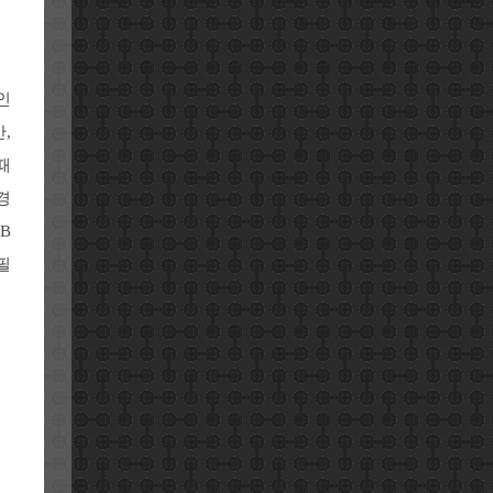
인
,
때
경
SB
필