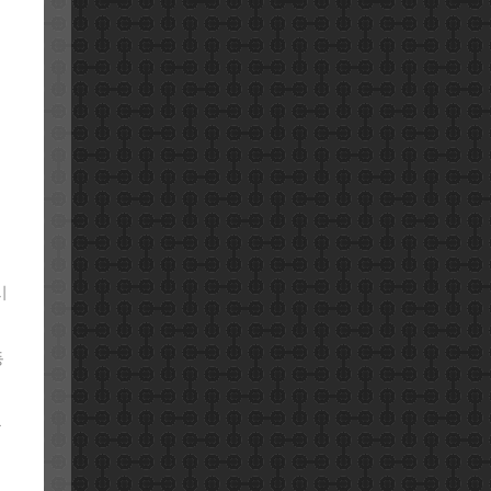
시
동
는