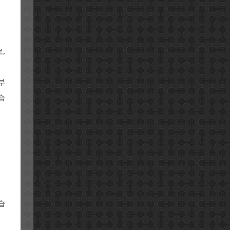
,
부
습
습