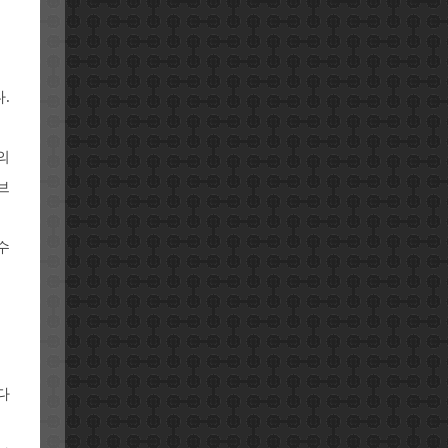
.
의
 브
수
 다