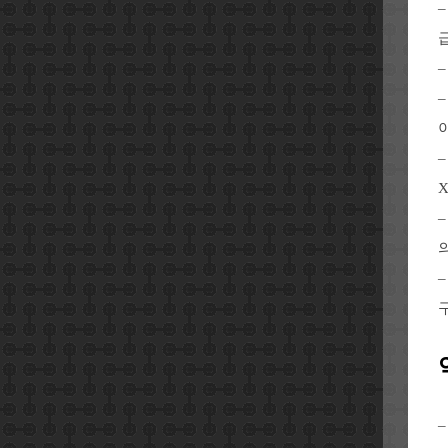
–
–
–