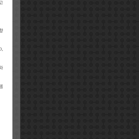
 고
향
0,
와
템