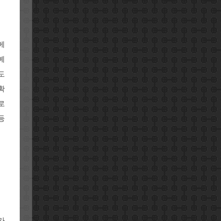
메
예
도
확
로
등
가