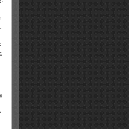
까
터
니
차
합
을
경