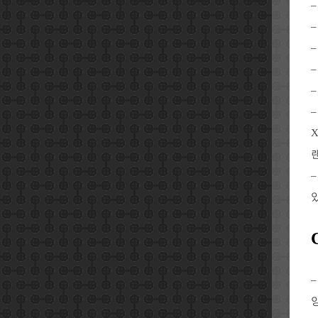
–
X
–