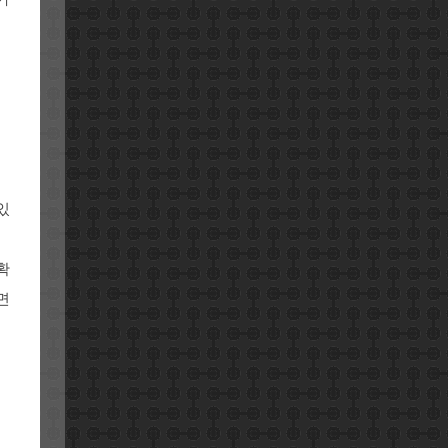
있
확
면