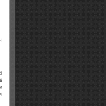
주
니
반
필
로
해