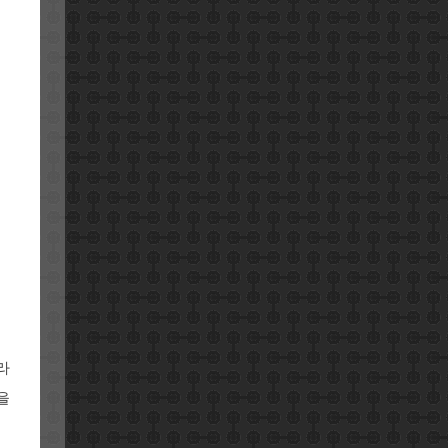
기
니
라
을