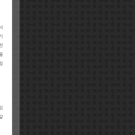
서
기
런
움
징
있
같