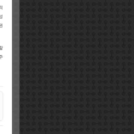
적
성
권
할
주