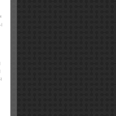
부
니
이
희
다