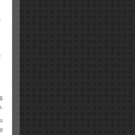
될
합
줍
.
따
량