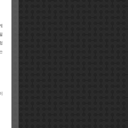
게
필
험
는
이