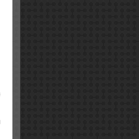
을
경
이