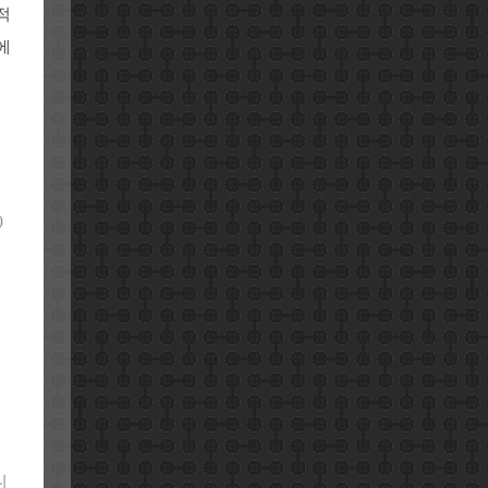
적
에
)
니