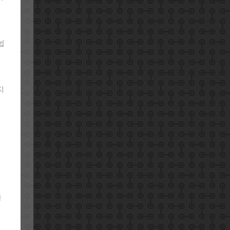
뉩
지
켜
율