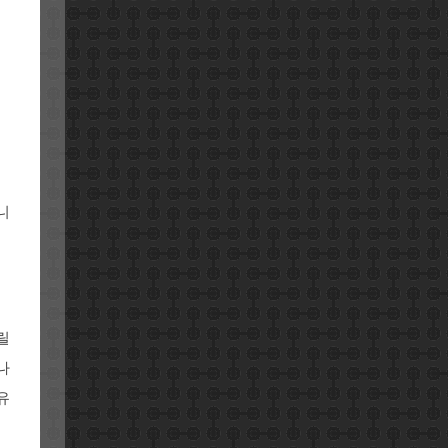
니
릴
나
유