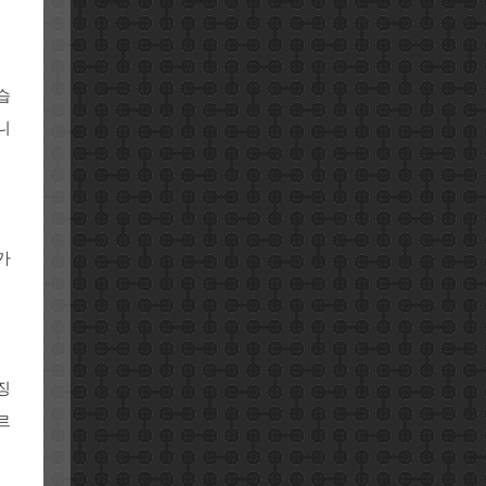
습
니
가
징
르