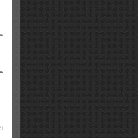
는
는
리