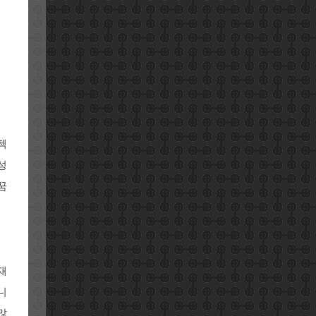
젝
성
꿈
재
니
많