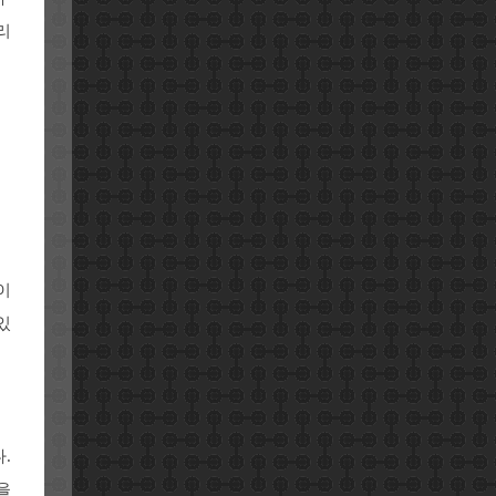
리
이
있
.
을