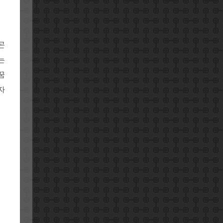
곤
는
꿈
자