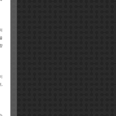
의
을
향
이
,
수