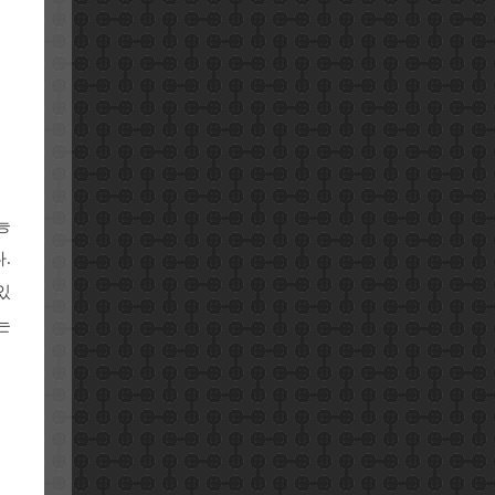
능
.
있
는