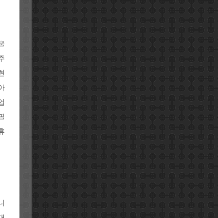
울
주
현
아
업
필
휴
니
대