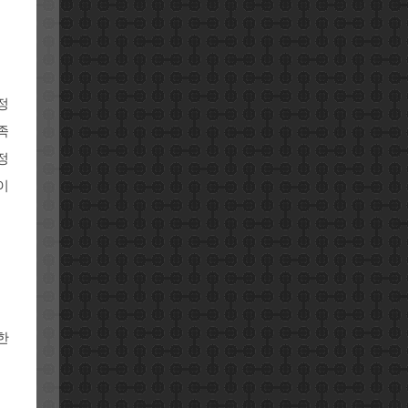
정
족
정
이
한