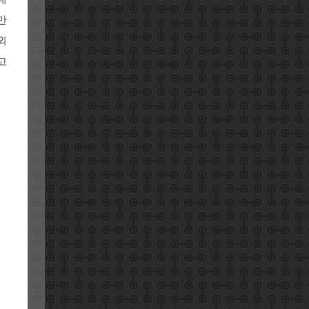
만
외
고